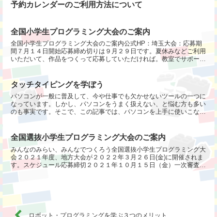
予約カレンダーのご利用方法について
全国小学生プログラミング大会のご案内
全国小学生プログラミング大会のご案内公式HP：埼玉大会：応募期
間７月１４日開始応募締め切りは９月２９日です。夏休みなどご利用
いただいて、作品をつくって応募していただければ。教室でサポート
できることもあると思いますので、個別にご相談ください。...
タッチタイピングを学ぼう
パソコンが一般に普及して、今や仕事でも欠かせないツールの一つに
なっています。しかし、パソコンをうまく扱えない、と悩む方も多い
のも事実です。そこで、この記事では、パソコンを上手に使いこなす
ために避けて通れない、タッチタイピングという技術を身に...
全国選抜小学生プログラミング大会のご案内
みんなのみらい、みんなでつくろう全国選抜小学生プログラミング大
会２０２１年度、地方大会が２０２２年３月２６日(金)に開催されま
す。スケジュール応募締切２０２１年１０月１５日（金）一次審査１
０月末 書類審査最終審査１２月 動画によるプレゼンテ...
ロボット・プログラミングを学ぶ３つのメリット