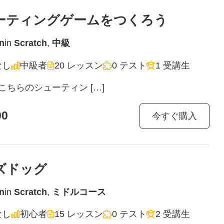
ーティングゲームをつくろう
n
in
Scratch
,
中級
なし
中級者
20 レッスン
0 テスト
1 受講生
ちらのシューティン […]
00
今すぐ購入
ズドッグ
n
in
Scratch
,
ミドルコース
なし
初心者
15 レッスン
0 テスト
2 受講生