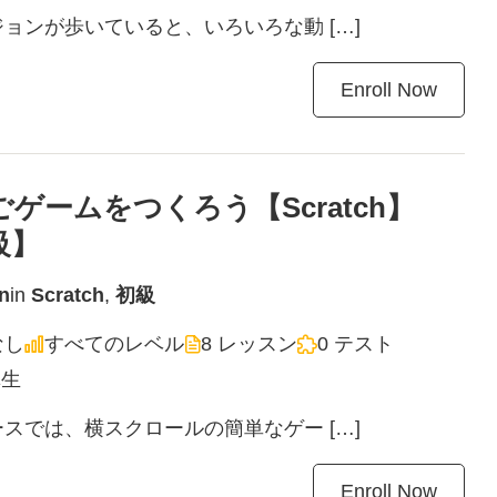
ョンが歩いていると、いろいろな動 […]
Enroll Now
ゲームをつくろう【Scratch】
級】
n
in
Scratch
,
初級
なし
すべてのレベル
8 レッスン
0 テスト
講生
スでは、横スクロールの簡単なゲー […]
Enroll Now