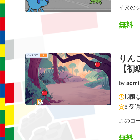
イヌのジ
無料
りんご
【初
by
admi
期限
5 受
このコー
無料