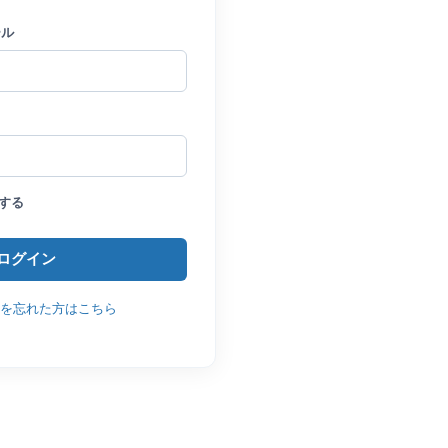
ール
する
ログイン
を忘れた方はこちら